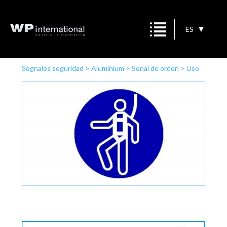
ES
Segnales seguridad
>
Aluminium
>
Senal de orden
>
Uso
obligatorio de arnés de seguridad 2