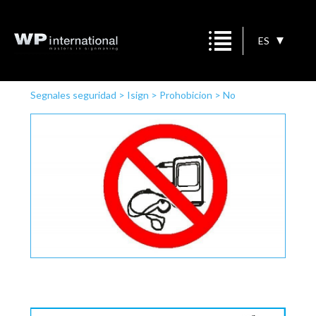
ES
Segnales seguridad
>
Isign
>
Prohobicion
>
No
reproductor MP3