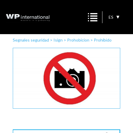
ES
Segnales seguridad
>
Isign
>
Prohobicion
>
Prohibido
cameras fotográficas