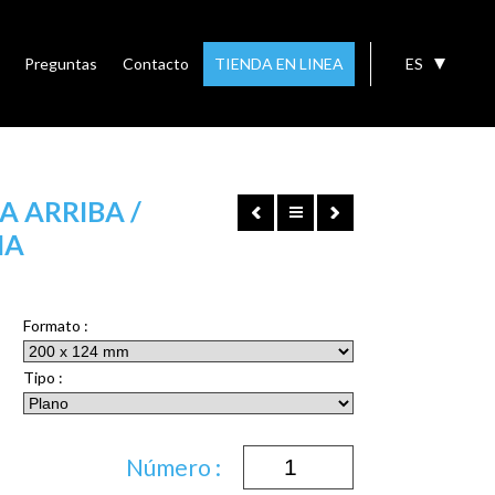
Preguntas
Contacto
TIENDA EN LINEA
ES
A ARRIBA /
HA
Formato :
Tipo :
Número :