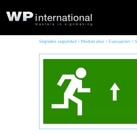
Segnales seguridad
>
Module plus
>
Evacuacion
>
S