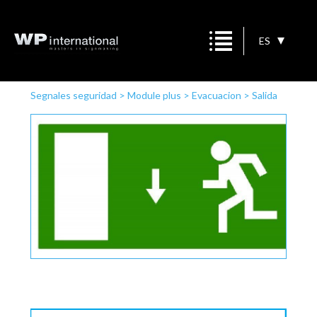
ES
Segnales seguridad
>
Module plus
>
Evacuacion
>
Salida
de emergencia descender/ Persona a la izquierda