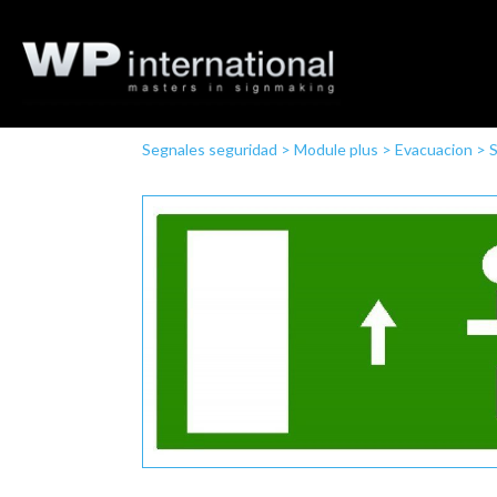
Segnales seguridad
>
Module plus
>
Evacuacion
>
S