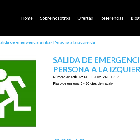
Home
Sobre nosotros
Ofertas
Referencias
Blog
alida de emergencia arriba/ Persona a la izquierda
SALIDA DE EMERGENCI
PERSONA A LA IZQUIE
Número de artículo:
MOD-200x124.E063-V
Plazo de entrega:
5 - 10 días de trabajo