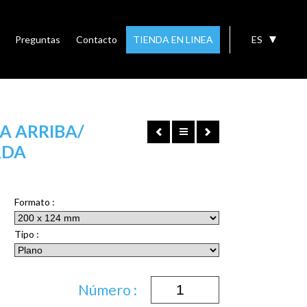
Preguntas
Contacto
TIENDA EN LINEA
ES
A ARRIBA/
RDA
Formato :
Tipo :
Número :