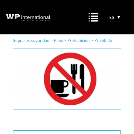
ES
Segnales seguridad
>
Plexi
>
Prohobicion
>
Prohibido
beber y comer