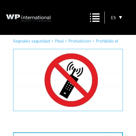
ES
Segnales seguridad
>
Plexi
>
Prohobicion
>
Prohibido el
uso celularen