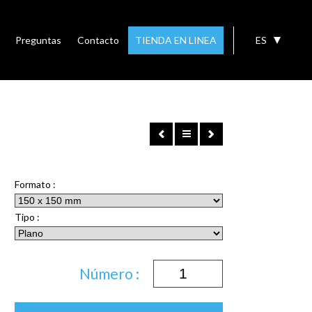
Preguntas
Contacto
TIENDA EN LINEA
ES
Formato :
Tipo :
Número :