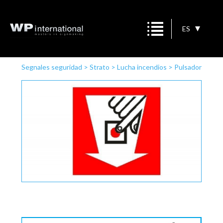
ES
Segnales seguridad
>
Strato
>
Lucha incendios
>
Pulsador
de alarma