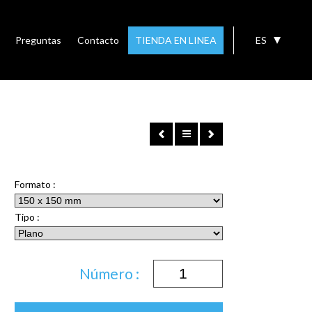
Preguntas
Contacto
TIENDA EN LINEA
ES
Formato :
Tipo :
Número :