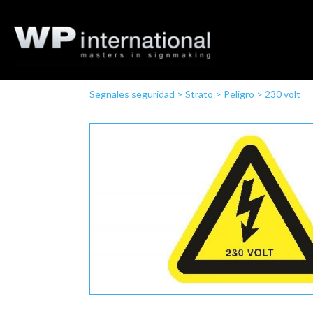
Segnales seguridad
>
Strato
>
Peligro
>
230 volt