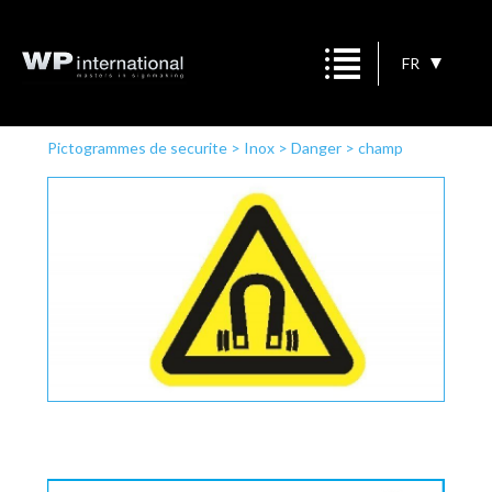
FR
Pictogrammes de securite
>
Inox
>
Danger
>
champ
magnétique