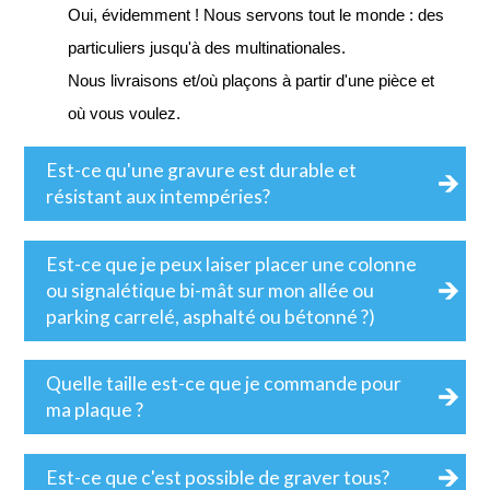
Oui, évidemment ! Nous servons tout le monde : des
particuliers jusqu'à des multinationales.
Nous livraisons et/où plaçons à partir d'une pièce et
où vous voulez.
Est-ce qu'une gravure est durable et
résistant aux intempéries?
Est-ce que je peux laiser placer une colonne
ou signalétique bi-mât sur mon allée ou
parking carrelé, asphalté ou bétonné ?)
Quelle taille est-ce que je commande pour
ma plaque ?
Est-ce que c'est possible de graver tous?