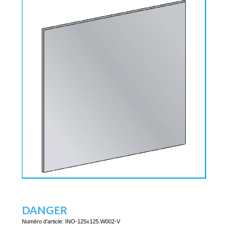
DANGER
Numéro d’article:
INO-125x125.W002-V