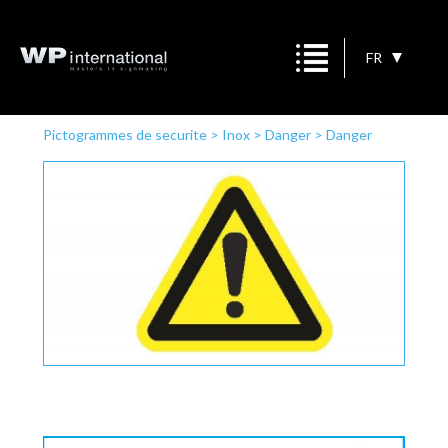
FR
Pictogrammes de securite
>
Inox
>
Danger
>
Danger