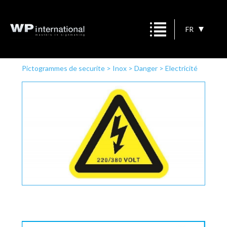
FR
Pictogrammes de securite
>
Inox
>
Danger
>
Electricité
220/380 volt