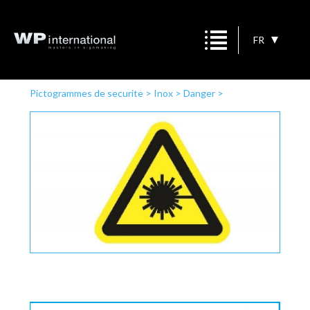
FR
Pictogrammes de securite
>
Inox
>
Danger
>
Rayonnement laser