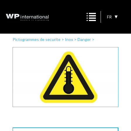
FR
Pictogrammes de securite
>
Inox
>
Danger
>
température