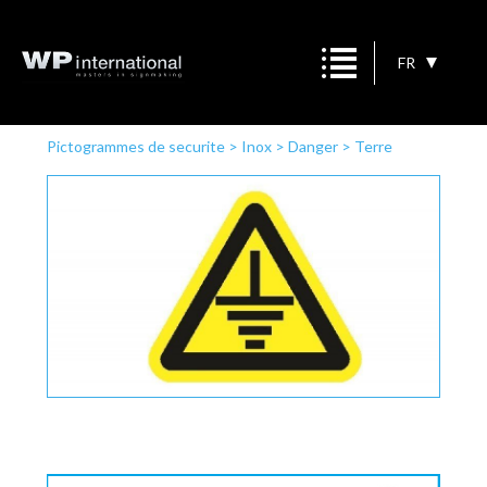
FR
Pictogrammes de securite
>
Inox
>
Danger
>
Terre