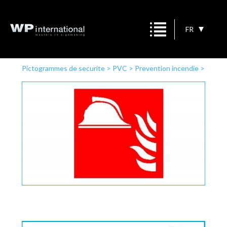
FR
Pictogrammes de securite
>
PVC
>
Prevention incendie
>
Casque d'incendie