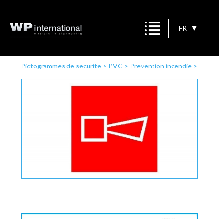
FR
Pictogrammes de securite
>
PVC
>
Prevention incendie
>
Sirène d'alarme