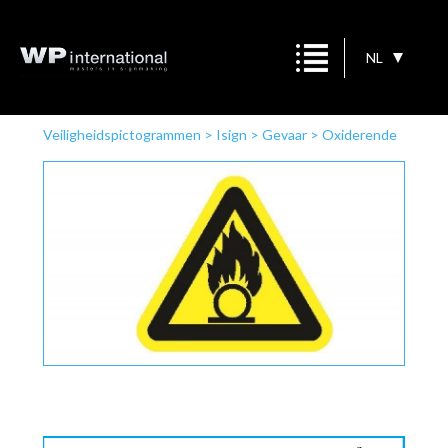
NL
Veiligheidspictogrammen
>
Isign
>
Gevaar
>
Oxiderende
stoffen