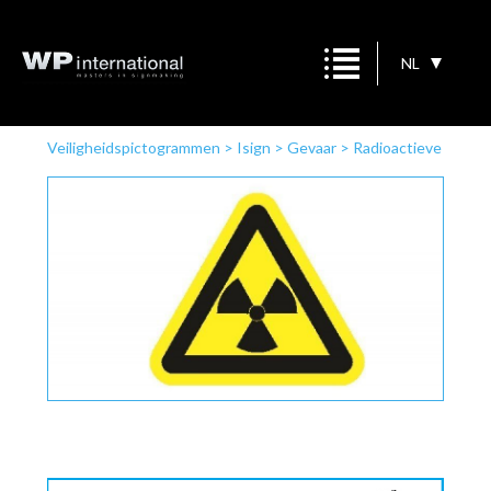
NL
Veiligheidspictogrammen
>
Isign
>
Gevaar
>
Radioactieve
stoffen