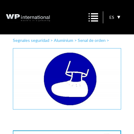
ES
Segnales seguridad
>
Aluminium
>
Senal de orden
>
obligatorio de cubre calzado