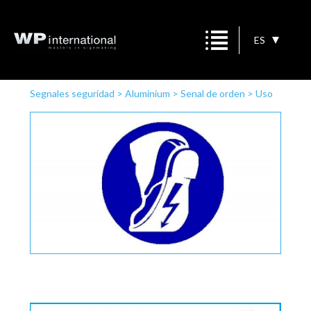
ES
Segnales seguridad
>
Aluminium
>
Senal de orden
>
Uso
obligatorio de zapatos dieléctricas