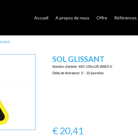
Accueil
A propos de nous
Offre
Références
issant
SOL GLISSANT
Numéro d’article:
INO-125x125.W0E3-V
Délai de liveraison:
5 - 10 journées
€
20,41