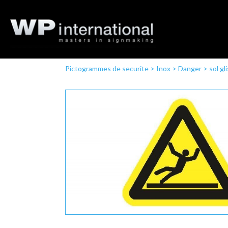
Pictogrammes de securite
>
Inox
>
Danger
>
sol gl