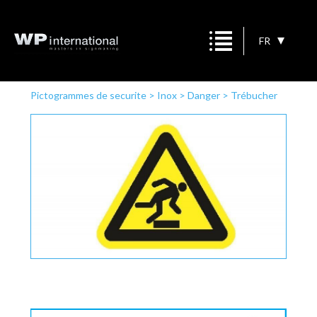
FR
Pictogrammes de securite
>
Inox
>
Danger
>
Trébucher