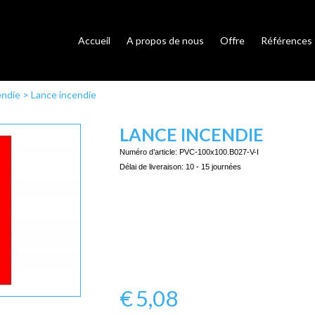
Accueil
A propos de nous
Offre
Références
endie
>
Lance incendie
LANCE INCENDIE
Numéro d’article:
PVC-100x100.B027-V-I
Délai de liveraison:
10 - 15 journées
€
5,08