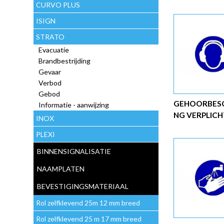
CURVO PLUS
ISIGN
STRATO
Evacuatie
Brandbestrijding
Gevaar
Verbod
Gebod
GEHOORBES
Informatie - aanwijzing
NG VERPLICH
INOX
PLEXI
BINNENSIGNALISATIE
NAAMPLATEN
BEVESTIGINGSMATERIAAL
Rol zelfklevend 25m 12 mm breed
Rol zelfklevend 25 m 17 mm breed