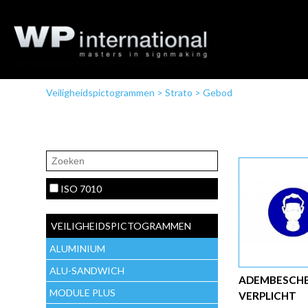
Veiligheidspictogrammen
>
Strato
>
Gebod
ISO 7010
VEILIGHEIDSPICTOGRAMMEN
ALUMINIUM
ALU-SANDWICH
ADEMBESCH
MODULE PLUS
VERPLICHT