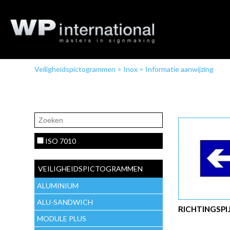
Veiligheidspictogrammen
>
Inox
>
Informatie aanwijzing
ISO 7010
VEILIGHEIDSPICTOGRAMMEN
ALUMINIUM
ALU-SANDWICH
RICHTINGSPI
MODULE PLUS