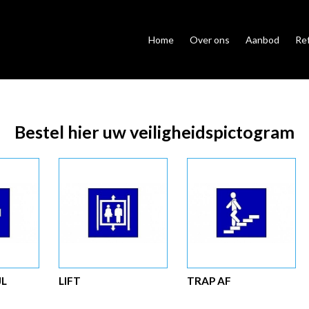
Home
Over ons
Aanbod
Re
Bestel hier uw veiligheidspictogram
JL
LIFT
TRAP AF