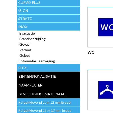
CURVO PLUS
ISIGN
STRATO
INOX
Evacuatie
Brandbestrijding
Gevaar
Verbod
WC
Gebod
Informatie - aanwijzing
PLEXI
BINNENSIGNALISATIE
NAAMPLATEN
BEVESTIGINGSMATERIAAL
Rol zelfklevend 25m 12 mm breed
Rol zelfklevend 25 m 17 mm breed