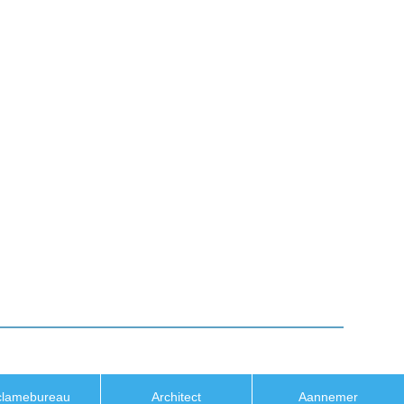
clamebureau
Architect
Aannemer