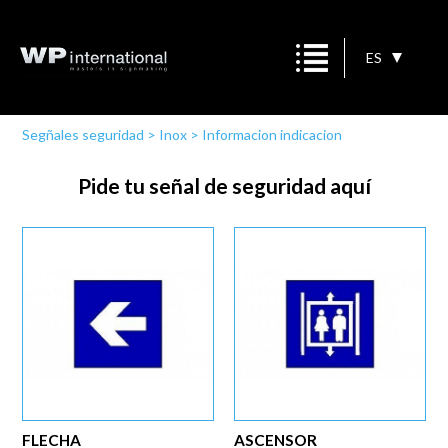
ES
Segñales seguridad
>
Inox
>
Informacion indicacion
Pide tu señal de seguridad aquí
FLECHA
ASCENSOR