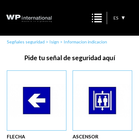
ES
Segñales seguridad
>
Isign
>
Informacion indicacion
Pide tu señal de seguridad aquí
FLECHA
ASCENSOR