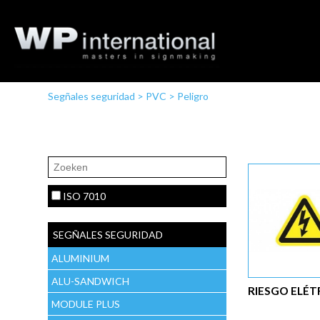
Segñales seguridad
>
PVC
>
Peligro
ISO 7010
SEGÑALES SEGURIDAD
ALUMINIUM
ALU-SANDWICH
RIESGO ELÉT
MODULE PLUS