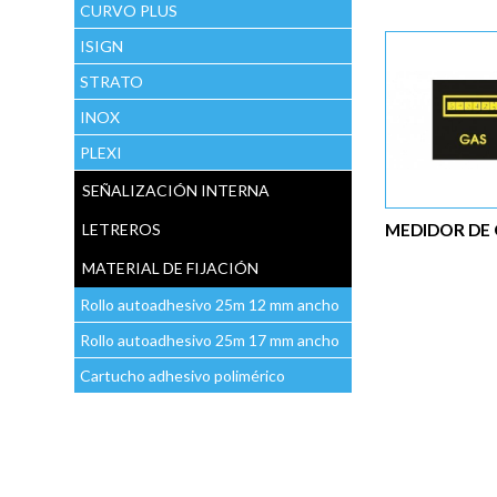
CURVO PLUS
ISIGN
STRATO
INOX
PLEXI
SEÑALIZACIÓN INTERNA
MEDIDOR DE
LETREROS
MATERIAL DE FIJACIÓN
Rollo autoadhesivo 25m 12 mm ancho
Rollo autoadhesivo 25m 17 mm ancho
Cartucho adhesivo polimérico