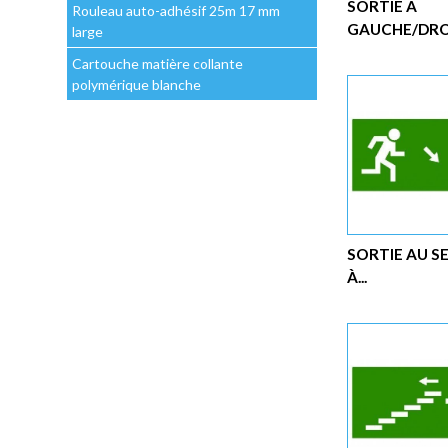
SORTIE À
Rouleau auto-adhésif 25m 17 mm
GAUCHE/DROI
large
Cartouche matière collante
polymérique blanche
SORTIE AU 
À...