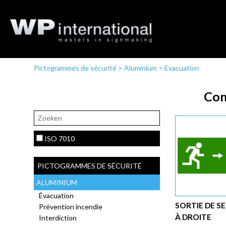
Pictogrammes de sécurité
>
Aluminium
>
Evacuation
Com
ISO 7010
PICTOGRAMMES DE SÉCURITÉ
ALUMINIUM
Évacuation
SORTIE DE S
Prévention incendie
À DROITE
Interdiction