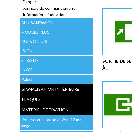
Danger
panneau de commandement
Information - indication
ALU-SANDWICH
MODULE PLUS
CURVO PLUS
ISIGN
STRATO
SORTIE DE S
À...
INOX
PLEXI
SIGNALISATION INTÉRIEURE
PLAQUES
MATÉRIEL DE FIXATION
Rouleau auto-adhésif 25m 12 mm
large