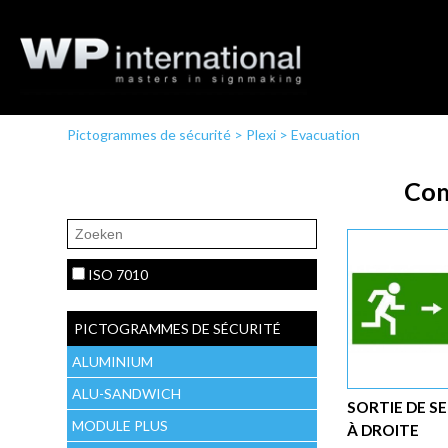
Pictogrammes de sécurité
>
Plexi
>
Evacuation
Com
ISO 7010
PICTOGRAMMES DE SÉCURITÉ
ALUMINIUM
ALU-SANDWICH
SORTIE DE S
MODULE PLUS
À DROITE