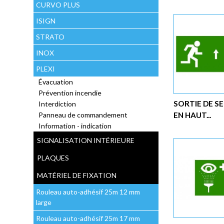
CURVO PLUS
ISIGN
STRATO
INOX
PLEXI
Évacuation
Prévention incendie
SORTIE DE S
Interdiction
EN HAUT...
Panneau de commandement
Information - indication
SIGNALISATION INTÉRIEURE
PLAQUES
MATÉRIEL DE FIXATION
Rouleau auto-adhésif 25m 12 mm
large
Rouleau auto-adhésif 25m 17 mm