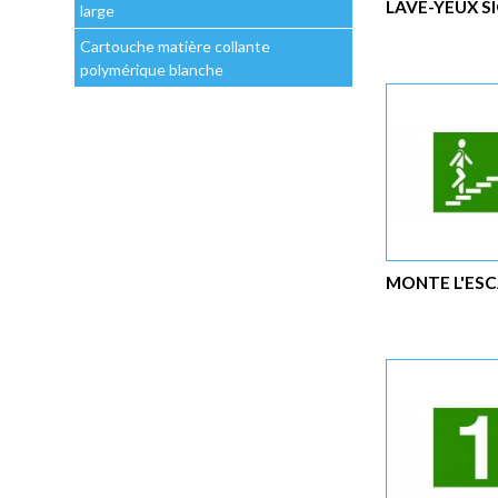
LAVE-YEUX S
large
Cartouche matière collante
polymérique blanche
MONTE L'ESC