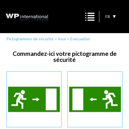
FR
Pictogrammes de sécurité
>
Inox
>
Evacuation
Commandez-ici votre pictogramme de
sécurité