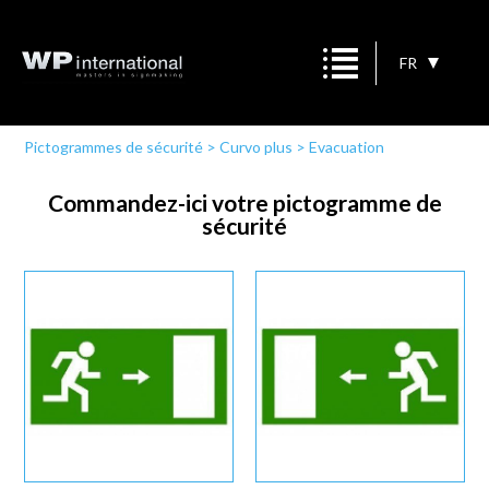
FR
Pictogrammes de sécurité
>
Curvo plus
>
Evacuation
Commandez-ici votre pictogramme de
sécurité