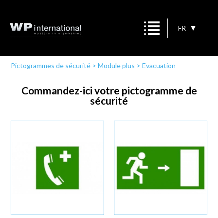
FR
Pictogrammes de sécurité
>
Module plus
>
Evacuation
Commandez-ici votre pictogramme de
sécurité