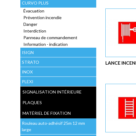
CURVO PLUS
Évacuation
Prévention incendie
Danger
Interdiction
Panneau de commandement
Information - indication
ISIGN
STRATO
LANCE INCEN
INOX
PLEXI
SIGNALISATION INTÉRIEURE
PLAQUES
MATÉRIEL DE FIXATION
Rouleau auto-adhésif 25m 12 mm
large