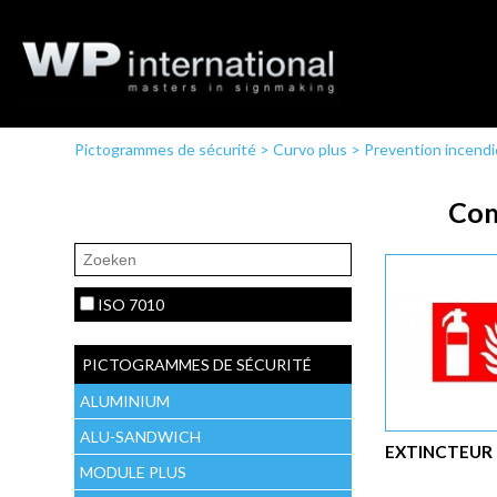
Pictogrammes de sécurité
>
Curvo plus
>
Prevention incendi
Com
ISO 7010
PICTOGRAMMES DE SÉCURITÉ
ALUMINIUM
ALU-SANDWICH
EXTINCTEUR
MODULE PLUS