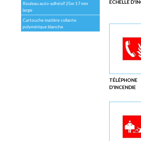
ECHELLE D'I
Rouleau auto-adhésif 25m 17 mm
large
Cartouche matière collante
polymérique blanche
TÉLÉPHONE
D'INCENDIE