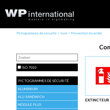
Pictogrammes de sécurité
>
Inox
>
Prevention incendie
Com
ISO 7010
PICTOGRAMMES DE SÉCURITÉ
ALUMINIUM
ALU-SANDWICH
EXTINCTEUR
MODULE PLUS