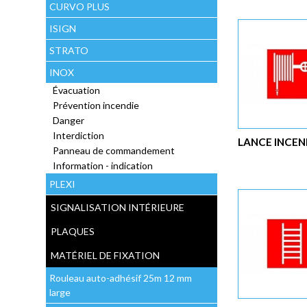
CURVO PLUS
ISIGN
STRATO
INOX
Évacuation
Prévention incendie
Danger
Interdiction
LANCE INCEN
Panneau de commandement
Information - indication
PLEXI
SIGNALISATION INTÉRIEURE
PLAQUES
MATÉRIEL DE FIXATION
Rouleau auto-adhésif 25m 12 mm
large