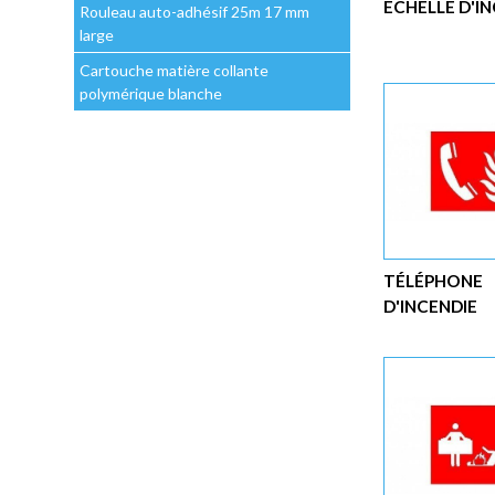
ECHELLE D'I
Rouleau auto-adhésif 25m 17 mm
large
Cartouche matière collante
polymérique blanche
TÉLÉPHONE
D'INCENDIE