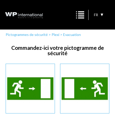
FR
Pictogrammes de sécurité
>
Plexi
>
Evacuation
Commandez-ici votre pictogramme de
sécurité